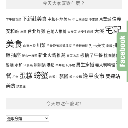
今天大家喜歡什麼？
下新莊美食
信義
中和在地美味
京華城
下午茶食譜
中山站燙髮
中正路
宅配
大溪
安和站
台北炸雞
在地人推薦
出國
大安區
大安牛肉麵
美食
川菜
排骨
打卡美食
山東水餃
手作愛玉蒟蒻檸檬
手機玻璃貼
拿鐵
插座
飯
新北火鍋推薦
板橋早午餐
桃園情侶
新北一日遊
東區冰品
聚
男生穿搭
餐廳
永和
涮涮鍋
港點
義大利料理
江浙菜
牛丼飯
玩小物
螃蟹
蛋糕
餐
逢甲夜市
雙連站
豬腳
花海
許留山
超市火鍋
美食
頭前庄
今天想吃什麼呢?
今
天