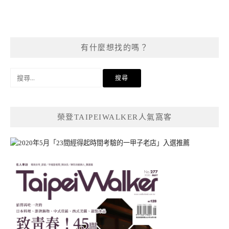
有什麼想找的嗎？
搜
尋
關
鍵
榮登TAIPEIWALKER人氣窩客
字: