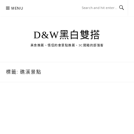
Skip
MENU
to
content
D&W黑白雙搭
美食推薦、情侶約會景點推薦、3C開箱的部落客
標籤:
礁溪景點