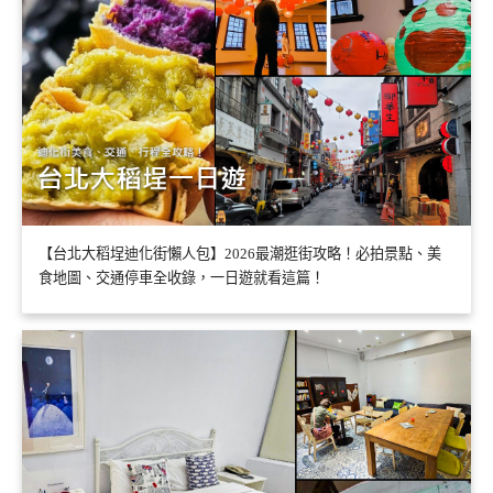
【台北大稻埕迪化街懶人包】2026最潮逛街攻略！必拍景點、美
食地圖、交通停車全收錄，一日遊就看這篇！