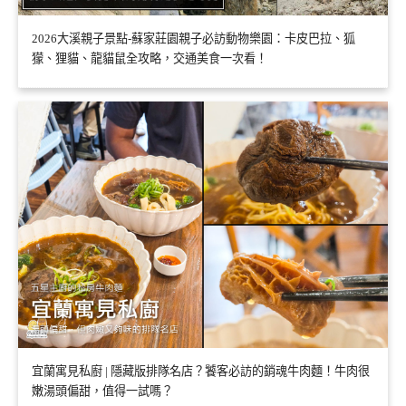
2026大溪親子景點-蘇家莊園親子必訪動物樂園：卡皮巴拉、狐
獴、狸貓、龍貓鼠全攻略，交通美食一次看！
宜蘭寓見私廚 | 隱藏版排隊名店？饕客必訪的銷魂牛肉麵！牛肉很
嫩湯頭偏甜，值得一試嗎？