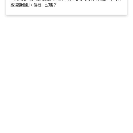
嫩湯頭偏甜，值得一試嗎？