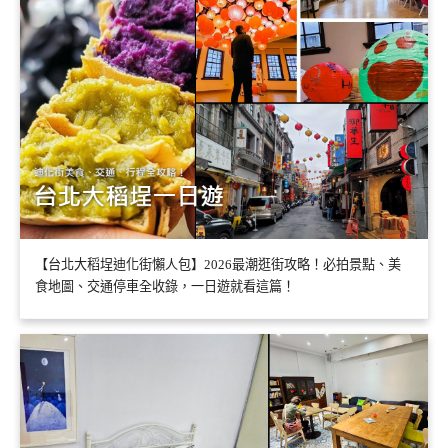
【台北大稻埕迪化街懶人包】2026最潮逛街攻略！必拍景點、美
食地圖、交通停車全收錄，一日遊就看這篇！