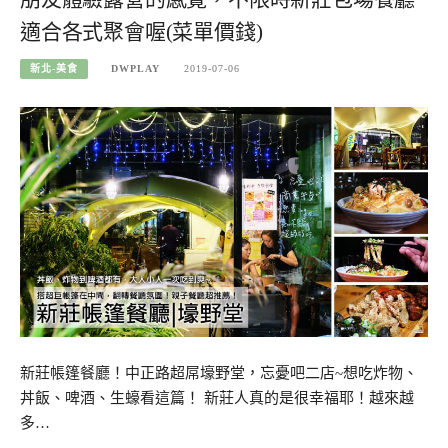
適合各式聚會喔(菜單價錢)
新北-美食
DWPLAY
2019-07-06
新莊帳篷餐廳！中正路超屌壕野堂，忘憂吧二店~想吃炸物、
丼飯、啤酒、生蠔看這篇！ 新莊人真的是很幸福耶！越來越
多…