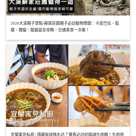
2026大溪親子景點-蘇家莊園親子必訪動物樂園：卡皮巴拉、狐
獴、狸貓、龍貓鼠全攻略，交通美食一次看！
宜蘭寓見私廚 | 隱藏版排隊名店？饕客必訪的銷魂牛肉麵！牛肉很