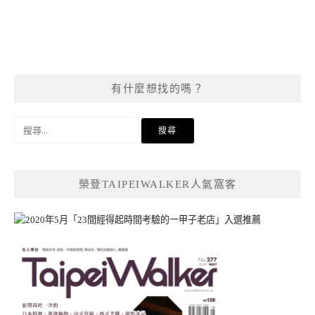
有什麼想找的嗎？
搜
尋
關
鍵
榮登TAIPEIWALKER人氣窩客
字: