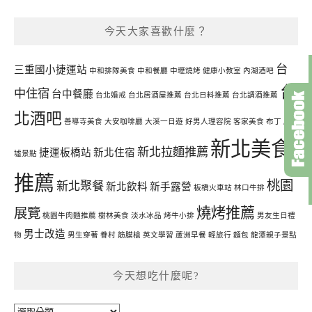
今天大家喜歡什麼？
台
三重國小捷運站
中和排隊美食
中和餐廳
中壢燒烤
健康小教室
內湖酒吧
台
中住宿
台中餐廳
台北婚戒
台北居酒屋推薦
台北日料推薦
台北調酒推薦
北酒吧
善導寺美食
大安咖啡廳
大溪一日遊
好男人理容院
客家美食
布丁
廢
新北美食
新北拉麵推薦
捷運板橋站
新北住宿
墟景點
推薦
桃園
新北聚餐
新北飲料
新手露營
板橋火車站
林口牛排
燒烤推薦
展覽
桃園牛肉麵推薦
樹林美食
淡水冰品
烤牛小排
男友生日禮
男士改造
物
男生穿著
眷村
筋膜槍
英文學習
蘆洲早餐
輕旅行
麵包
龍潭親子景點
今天想吃什麼呢?
今