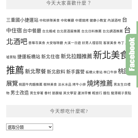
今天大家喜歡什麼？
台
三重國小捷運站
中和排隊美食
中和餐廳
中壢燒烤
健康小教室
內湖酒吧
台
中住宿
台中餐廳
台北婚戒
台北居酒屋推薦
台北日料推薦
台北調酒推薦
北酒吧
善導寺美食
大安咖啡廳
大溪一日遊
好男人理容院
客家美食
布丁
廢
新北美食
新北拉麵推薦
捷運板橋站
新北住宿
墟景點
推薦
桃園
新北聚餐
新北飲料
新手露營
板橋火車站
林口牛排
燒烤推薦
展覽
桃園牛肉麵推薦
樹林美食
淡水冰品
烤牛小排
男友生日禮
男士改造
物
男生穿著
眷村
筋膜槍
英文學習
蘆洲早餐
輕旅行
麵包
龍潭親子景點
今天想吃什麼呢?
今
天