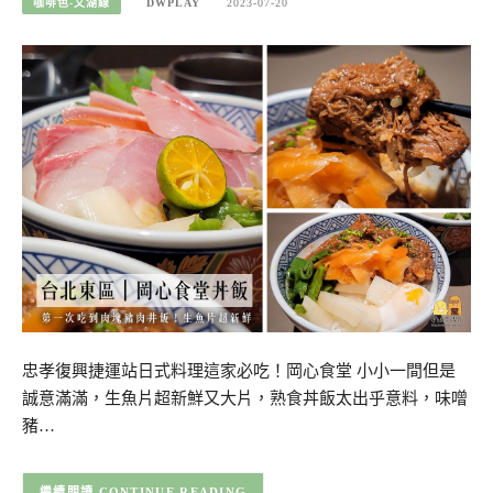
咖啡色-文湖線
DWPLAY
2023-07-20
忠孝復興捷運站日式料理這家必吃！岡心食堂 小小一間但是
誠意滿滿，生魚片超新鮮又大片，熟食丼飯太出乎意料，味噌
豬…
CONTINUE READING