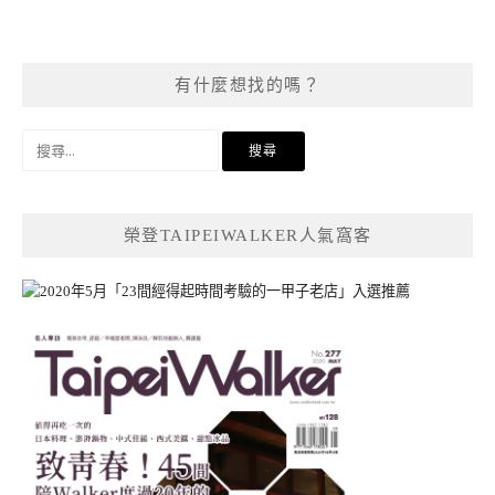
有什麼想找的嗎？
搜
尋
關
鍵
榮登TAIPEIWALKER人氣窩客
字: