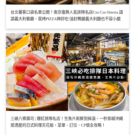
台北饕客口袋名單公開！南京復興人氣排隊名店Cin Cin Osteria 請
請義大利餐廳，窯烤PIZZA神好吃!油封鴨腿義大利麵也不容小覷
三峽八條壽司 | 爆紅排隊名店！生魚片新鮮到掉淚，一秒穿越沖繩
居酒屋的日式料理天花板，菜單、訂位、CP值全攻略！