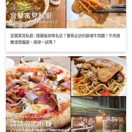
宜蘭寓見私廚 | 隱藏版排隊名店？饕客必訪的銷魂牛肉麵！牛肉很
嫩湯頭偏甜，值得一試嗎？