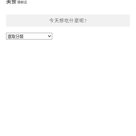
美食
頭前庄
今天想吃什麼呢?
今
天
想
吃
什
麼
呢?