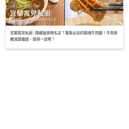
宜蘭寓見私廚 | 隱藏版排隊名店？饕客必訪的銷魂牛肉麵！牛肉很
嫩湯頭偏甜，值得一試嗎？