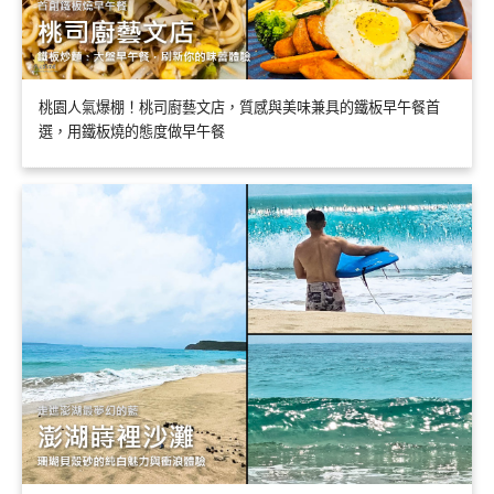
桃園人氣爆棚！桃司廚藝文店，質感與美味兼具的鐵板早午餐首
選，用鐵板燒的態度做早午餐