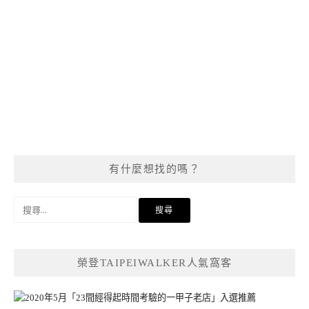
有什麼想找的嗎？
搜
尋
關
鍵
榮登TAIPEIWALKER人氣窩客
字: