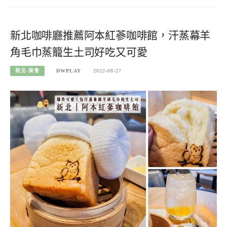
新北咖啡廳推薦阿本紅蔘咖啡館，汗蒸幕羊
角毛巾蒸籠生土司好吃又可愛
新北-美食
DWPLAY
2022-08-27