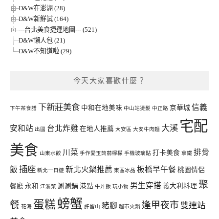
D&W在澎湖 (28)
D&W新鮮試 (164)
---台北美食捷運地圖--- (521)
D&W懶人包 (21)
D&W不知道啦 (29)
今天大家喜歡什麼？
下新莊美食
信義
中和在地美味
京華城
下午茶食譜
中山站燙髮
中正路
宅配
大溪
安和站
台北炸雞
在地人推薦
出國
大安區
大安牛肉麵
美食
川菜
排骨
打卡美食
山東水餃
手作愛玉蒟蒻檸檬
手機玻璃貼
拿鐵
插座
飯
新北火鍋推薦
板橋早午餐
桃園情侶
新北一日遊
東區冰品
聚
男生穿搭
餐廳
永和
涮涮鍋
港點
義大利料理
江浙菜
牛丼飯
玩小物
螃蟹
蛋糕
餐
逢甲夜市
雙連站
豬腳
花海
許留山
超市火鍋