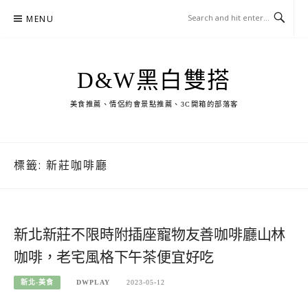
Skip
MENU
to
content
D&W黑白雙搭
美食推薦、情侶約會景點推薦、3C開箱的部落客
標籤:
新莊咖啡廳
新北新莊不限時附插座寵物友善咖啡廳山林
咖啡，老宅風格下午茶便宜好吃
新北-美食
DWPLAY
2023-05-12