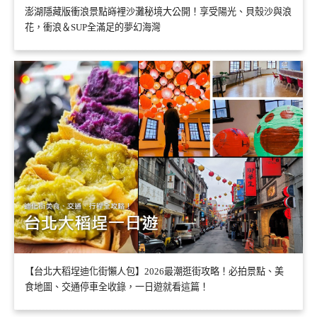
澎湖隱藏版衝浪景點嵵裡沙灘秘境大公開！享受陽光、貝殼沙與浪
花，衝浪＆SUP全滿足的夢幻海灣
【台北大稻埕迪化街懶人包】2026最潮逛街攻略！必拍景點、美
食地圖、交通停車全收錄，一日遊就看這篇！