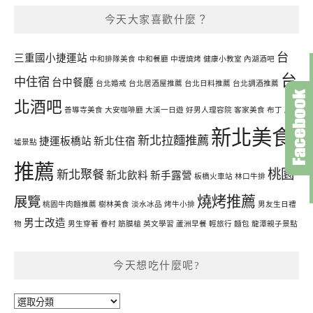
今天大家喜歡什麼？
台
三重國小捷運站
中和排隊美食
中和餐廳
中壢燒烤
健康小教室
內湖酒吧
台
中住宿
台中餐廳
台北婚戒
台北居酒屋推薦
台北日料推薦
台北調酒推薦
北酒吧
善導寺美食
大安咖啡廳
大溪一日遊
好男人理容院
客家美食
布丁
廢
新北美食
新北拉麵推薦
捷運板橋站
新北住宿
墟景點
推薦
桃園
新北聚餐
新北飲料
新手露營
板橋火車站
林口牛排
燒烤推薦
展覽
桃園牛肉麵推薦
樹林美食
淡水冰品
烤牛小排
男友生日禮
男士改造
物
男生穿著
眷村
筋膜槍
英文學習
蘆洲早餐
輕旅行
麵包
龍潭親子景點
今天想吃什麼呢?
今