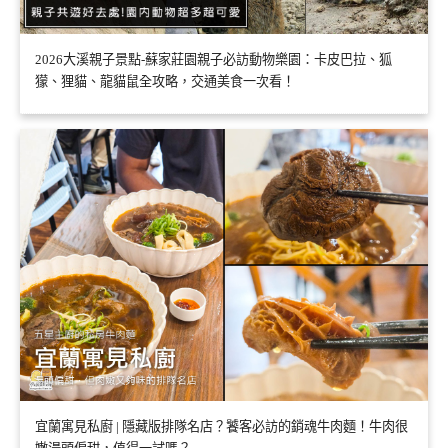
2026大溪親子景點-蘇家莊園親子必訪動物樂園：卡皮巴拉、狐
獴、狸貓、龍貓鼠全攻略，交通美食一次看！
宜蘭寓見私廚 | 隱藏版排隊名店？饕客必訪的銷魂牛肉麵！牛肉很