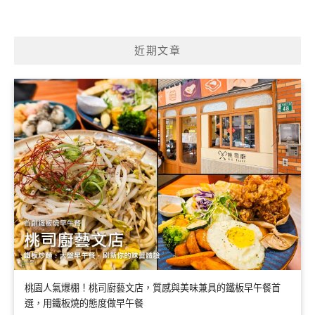
近期文章
桃園人氣爆棚！桃司廚藝文店，質感與美味兼具的鐵板早午餐首
選，用鐵板燒的態度做早午餐