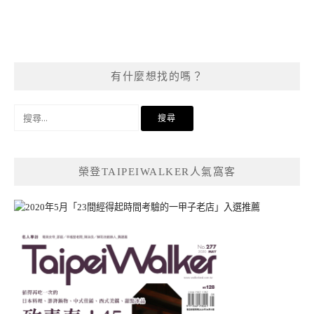
有什麼想找的嗎？
搜
尋
關
鍵
榮登TAIPEIWALKER人氣窩客
字: