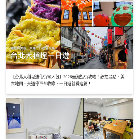
【台北大稻埕迪化街懶人包】2026最潮逛街攻略！必拍景點、美
食地圖、交通停車全收錄，一日遊就看這篇！