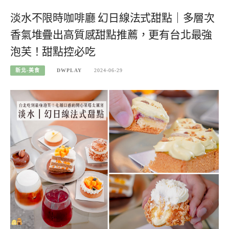
淡水不限時咖啡廳 幻日線法式甜點｜多層次
香氣堆疊出高質感甜點推薦，更有台北最強
泡芙！甜點控必吃
新北-美食
DWPLAY
2024-06-29