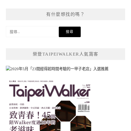
有什麼想找的嗎？
搜
尋
關
鍵
榮登TAIPEIWALKER人氣窩客
字: