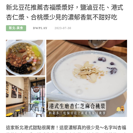
新北豆花推薦杏福漿漿好，鹽滷豆花、港式
杏仁漿、合桃漿少見的濃郁香氣不甜好吃
新北-美食
DWPLAY
2023-07-30
這家新北港式甜點很厲害！這麼濃郁真的很少見～名字叫杏福