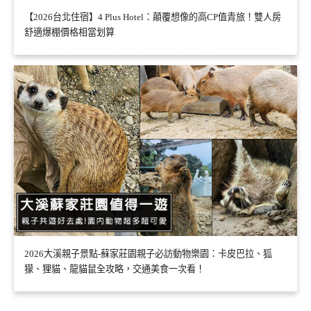
【2026台北住宿】4 Plus Hotel：顛覆想像的高CP值青旅！雙人房
舒適爆棚價格相當划算
2026大溪親子景點-蘇家莊園親子必訪動物樂園：卡皮巴拉、狐
獴、狸貓、龍貓鼠全攻略，交通美食一次看！