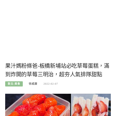
果汁媽粉條爸-板橋新埔站必吃草莓蛋糕，滿
到炸開的草莓三明治，超夯人氣排隊甜點
新北-美食
徐威廉
2022-02-07