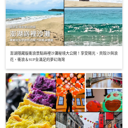
澎湖隱藏版衝浪景點嵵裡沙灘秘境大公開！享受陽光、貝殼沙與浪
花，衝浪＆SUP全滿足的夢幻海灣