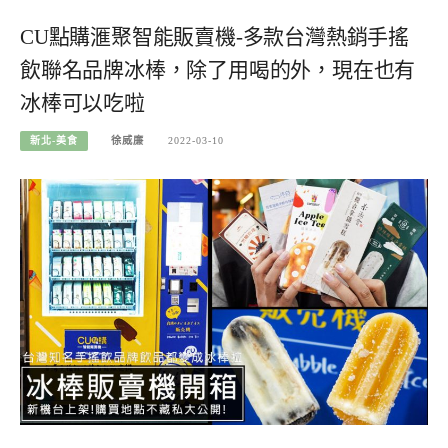
CU點購滙聚智能販賣機-多款台灣熱銷手搖
飲聯名品牌冰棒，除了用喝的外，現在也有
冰棒可以吃啦
新北-美食
徐威廉
2022-03-10