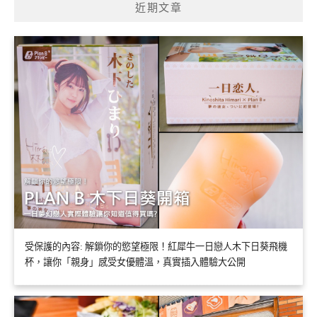
近期文章
受保護的內容: 解鎖你的慾望極限！紅犀牛一日戀人木下日葵飛機
杯，讓你「親身」感受女優體溫，真實插入體驗大公開