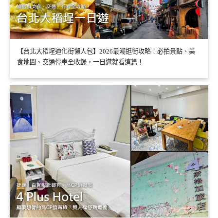
【台北大稻埕迪化街懶人包】2026最潮逛街攻略！必拍景點、美
食地圖、交通停車全收錄，一日遊就看這篇！