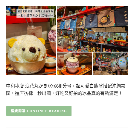
中和冰店 浪花丸かき氷•双和分号，超可愛白熊冰搭配沖繩氛
圍，進店彷彿一秒出國，好吃又好拍的冰品真的有夠滿足！
CONTINUE READING