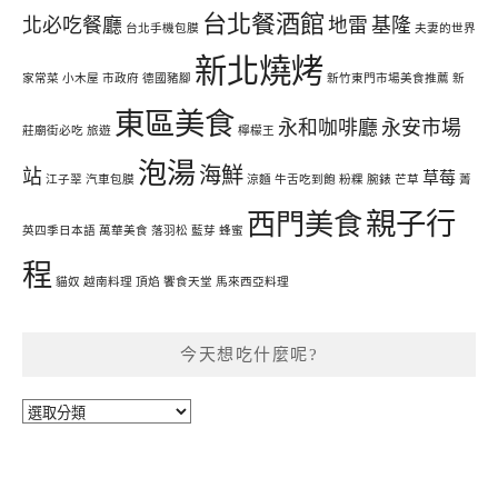
台北餐酒館
北必吃餐廳
地雷
基隆
台北手機包膜
夫妻的世界
新北燒烤
家常菜
小木屋
市政府
德國豬腳
新竹東門市場美食推薦
新
東區美食
永和咖啡廳
永安市場
莊廟街必吃
旅遊
檸檬王
泡湯
海鮮
站
草莓
江子翠
汽車包膜
涼麵
牛舌吃到飽
粉粿
腕錶
芒草
菁
親子行
西門美食
英四季日本語
萬華美食
落羽松
藍芽
蜂蜜
程
貓奴
越南料理
頂焰
饗食天堂
馬來西亞料理
今天想吃什麼呢?
今
天
想
吃