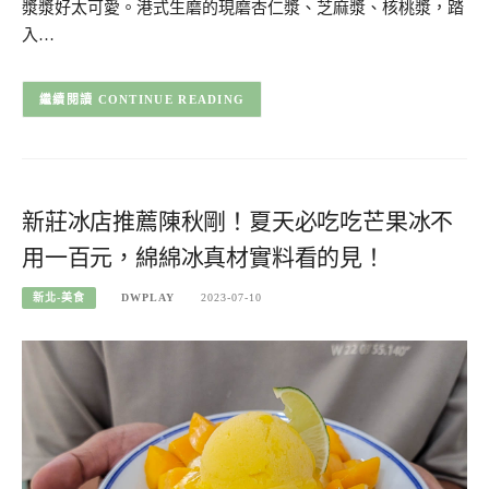
漿漿好太可愛。港式生磨的現磨杏仁漿、芝麻漿、核桃漿，踏
入…
CONTINUE READING
新莊冰店推薦陳秋剛！夏天必吃吃芒果冰不
用一百元，綿綿冰真材實料看的見！
新北-美食
DWPLAY
2023-07-10