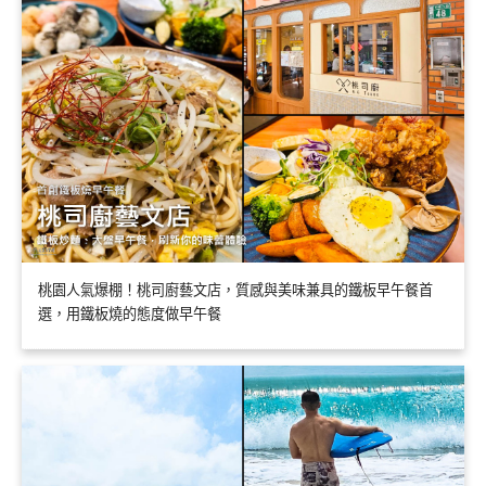
桃園人氣爆棚！桃司廚藝文店，質感與美味兼具的鐵板早午餐首
選，用鐵板燒的態度做早午餐