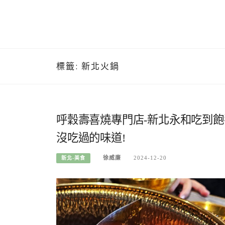
標籤:
新北火鍋
呼穀壽喜燒專門店-新北永和吃到
沒吃過的味道!
徐威廉
2024-12-20
新北-美食