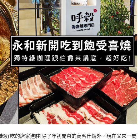
超好吃的店家進駐!除了年初開幕的萬客什鍋外，現在又來一間