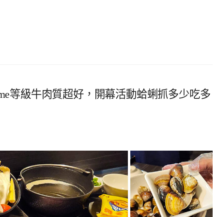
ime等級牛肉質超好，開幕活動蛤蜊抓多少吃多