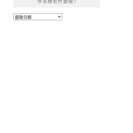
今天想吃什麼呢?
今
天
想
吃
什
麼
呢?