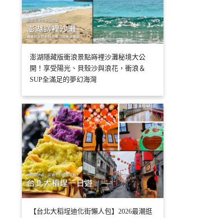
澎湖隱藏版衝浪景點嵵裡沙灘秘境大公
開！享受陽光、貝殼沙與浪花，衝浪＆
SUP全滿足的夢幻海灣
【台北大稻埕迪化街懶人包】2026最潮逛