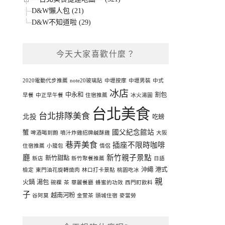
D&W懶人包 (21)
D&W不知道啦 (29)
今天大家喜歡什麼？
2020電動代步推薦
note20玻璃貼
中壢按摩
中壢男裝
中式
冰店
中永和
割包
早餐
中正早午餐
住宿推薦
冰火湯圓
台北美食
台北排隊美食
北投
吃螃
國父紀念館站
蟹
啤酒喝到飽
噴汁炸雞招牌鹹酥雞
大阪
巷弄美食
插座不限時咖啡
住宿推薦
小籠包
情侶
廳
新竹親子景點
新竹甜點
新店
新竹聚餐推薦
日語
沖繩
港式
檢定
東門油花旋轉燒肉
林口打卡景點
桃園吃冰
親
火鍋
湯包
碗粿
茶
華麗餐廳
蜂蜜的功效
西門町飲料
子
越南河粉
谷阿莫
金萱茶
頭城住宿
麥當勞