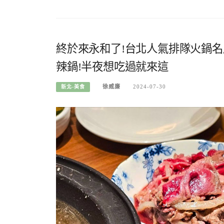
終於來永和了!台北人氣排隊火鍋名
辣鍋!半夜想吃過就來這
徐威廉
2024-07-30
新北-美食