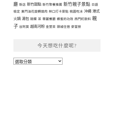
廳
新竹親子景點
新竹甜點
新店
新竹聚餐推薦
日語
沖繩
港式
檢定
東門油花旋轉燒肉
林口打卡景點
桃園吃冰
親
火鍋
湯包
碗粿
茶
華麗餐廳
蜂蜜的功效
西門町飲料
子
越南河粉
谷阿莫
金萱茶
頭城住宿
麥當勞
今天想吃什麼呢?
今
天
想
吃
什
麼
呢?