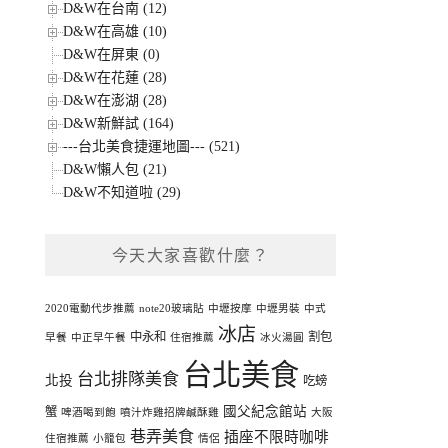
D&W在台南 (12)
D&W在高雄 (10)
D&W在屏東 (0)
D&W在花蓮 (28)
D&W在澎湖 (28)
D&W新鮮試 (164)
---台北美食捷運地圖--- (521)
D&W懶人包 (21)
D&W不知道啦 (29)
今天大家喜歡什麼？
2020電動代步推薦
note20玻璃貼
中壢按摩
中壢男裝
中式
冰店
中永和
割包
早餐
中正早午餐
住宿推薦
冰火湯圓
台北美食
台北排隊美食
北投
吃螃
國父紀念館站
蟹
啤酒喝到飽
噴汁炸雞招牌鹹酥雞
大阪
巷弄美食
插座不限時咖啡
住宿推薦
小籠包
情侶