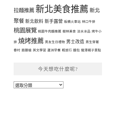
新北美食推薦
拉麵推薦
新北
聚餐
新北飲料
新手露營
板橋火車站
林口牛排
桃園展覽
桃園牛肉麵推薦
樹林美食
淡水冰品
烤牛小
燒烤推薦
男士改造
排
男友生日禮物
男生穿著
眷村
筋膜槍
英文學習
蘆洲早餐
輕旅行
麵包
龍潭親子景點
今天想吃什麼呢?
今
天
想
吃
什
麼
呢?