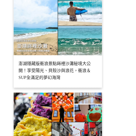
澎湖隱藏版衝浪景點嵵裡沙灘秘境大公
開！享受陽光、貝殼沙與浪花，衝浪＆
SUP全滿足的夢幻海灣