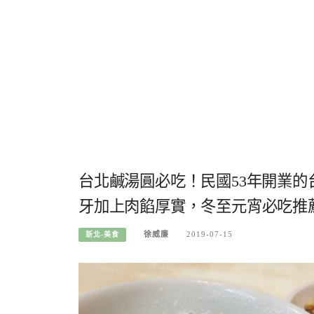
台北鹹湯圓必吃！民國53年開業
牙加上肉餡厚實，冬至元宵必吃推薦
徐威廉
2019-07-15
新北-美食