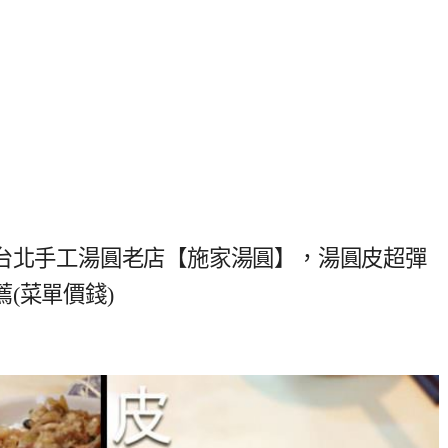
的台北手工湯圓老店【施家湯圓】，湯圓皮超彈
(菜單價錢)