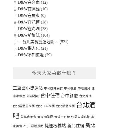
D&W在台南 (12)
D&W在高雄 (10)
D&W在屏東 (0)
D&W在花蓮 (28)
D&W在澎湖 (28)
D&W新鮮試 (164)
---台北美食捷運地圖--- (521)
D&W懶人包 (21)
D&W不知道啦 (29)
今天大家喜歡什麼？
三重國小捷運站
中和排隊美食
中和餐廳
中壢燒烤
健
台中住宿
台中餐廳
康小教室
內湖酒吧
台北婚戒
台北酒
台北居酒屋推薦
台北日料推薦
台北調酒推薦
吧
善導寺美食
大安咖啡廳
大溪一日遊
好男人理容院
客
新北
捷運板橋站
新北住宿
家美食
布丁
廢墟景點