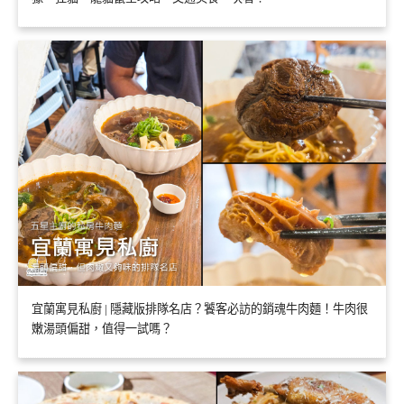
宜蘭寓見私廚 | 隱藏版排隊名店？饕客必訪的銷魂牛肉麵！牛肉很
嫩湯頭偏甜，值得一試嗎？