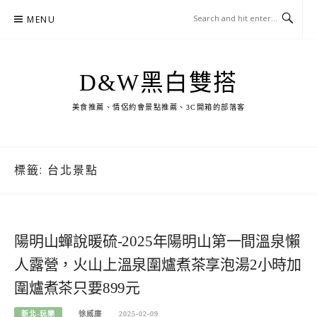
Skip
MENU
to
content
D&W黑白雙搭
美食推薦、情侶約會景點推薦、3C開箱的部落客
標籤:
台北景點
陽明山蟬說暖硫-2025年陽明山第一間溫泉懶
人露營，火山上溫泉圍爐煮茶享泡湯2小時加
圍爐煮茶只要899元
新北-玩樂
徐威廉
2025-02-09