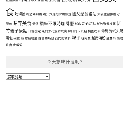
住宿推薦
冰火湯圓
食
國父紀念館站
吃螃蟹
啤酒喝到飽
噴汁炸雞招牌鹹酥雞
大阪住宿推薦
小
巷弄美食
插座不限時咖啡廳
新
新竹甜點
籠包
情侶
新店
新竹聚餐推薦
竹親子景點
沖繩
港式火鍋
日語檢定
東門油花旋轉燒肉
林口打卡景點
桃園吃冰
親子
湯包
越南河粉
碗粿
茶
華麗餐廳
蜂蜜的功效
西門町飲料
谷阿莫
金萱茶
頭城
住宿
麥當勞
今天想吃什麼呢?
今
天
想
吃
什
麼
呢?