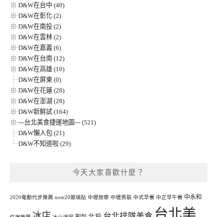
D&W在台中 (40)
D&W在彰化 (2)
D&W在南投 (2)
D&W在雲林 (2)
D&W在嘉義 (6)
D&W在台南 (12)
D&W在高雄 (10)
D&W在屏東 (0)
D&W在花蓮 (28)
D&W在澎湖 (28)
D&W新鮮試 (164)
---台北美食捷運地圖--- (521)
D&W懶人包 (21)
D&W不知道啦 (29)
今天大家喜歡什麼？
中永和
2020電動代步推薦
note20玻璃貼
中壢按摩
中壢男裝
中式早餐
中正早午餐
台北美
冰店
台北排隊美食
北投
割包