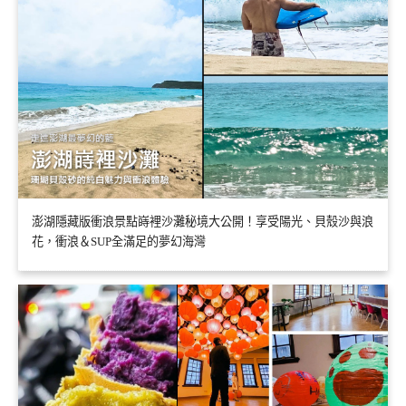
澎湖隱藏版衝浪景點嵵裡沙灘秘境大公開！享受陽光、貝殼沙與浪
花，衝浪＆SUP全滿足的夢幻海灣