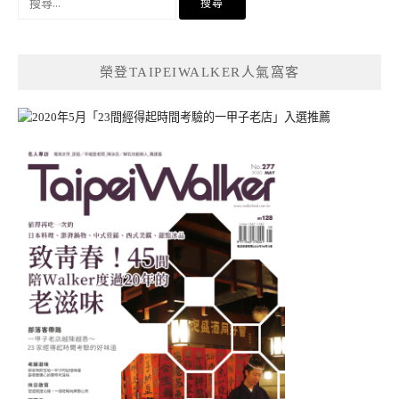
尋
關
鍵
榮登TAIPEIWALKER人氣窩客
字: