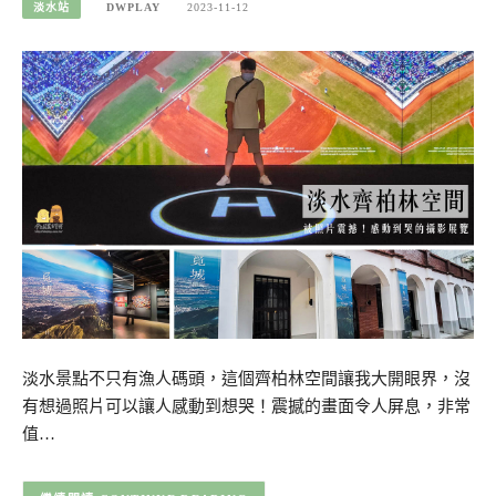
淡水站
DWPLAY
2023-11-12
淡水景點不只有漁人碼頭，這個齊柏林空間讓我大開眼界，沒
有想過照片可以讓人感動到想哭！震撼的畫面令人屏息，非常
值…