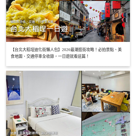
【台北大稻埕迪化街懶人包】2026最潮逛街攻略！必拍景點、美
食地圖、交通停車全收錄，一日遊就看這篇！