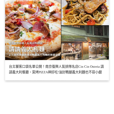
台北饕客口袋名單公開！南京復興人氣排隊名店Cin Cin Osteria 請
請義大利餐廳，窯烤PIZZA神好吃!油封鴨腿義大利麵也不容小覷