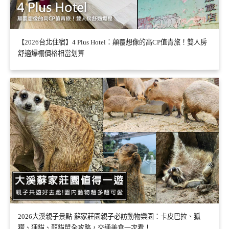
【2026台北住宿】4 Plus Hotel：顛覆想像的高CP值青旅！雙人房
舒適爆棚價格相當划算
2026大溪親子景點-蘇家莊園親子必訪動物樂園：卡皮巴拉、狐
獴、狸貓、龍貓鼠全攻略，交通美食一次看！