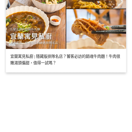
宜蘭寓見私廚 | 隱藏版排隊名店？饕客必訪的銷魂牛肉麵！牛肉很
嫩湯頭偏甜，值得一試嗎？