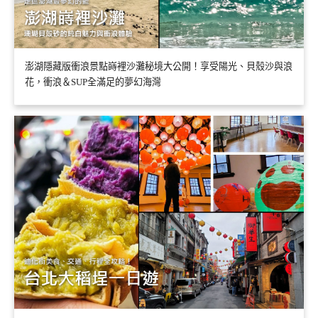
澎湖隱藏版衝浪景點嵵裡沙灘秘境大公開！享受陽光、貝殼沙與浪
花，衝浪＆SUP全滿足的夢幻海灣