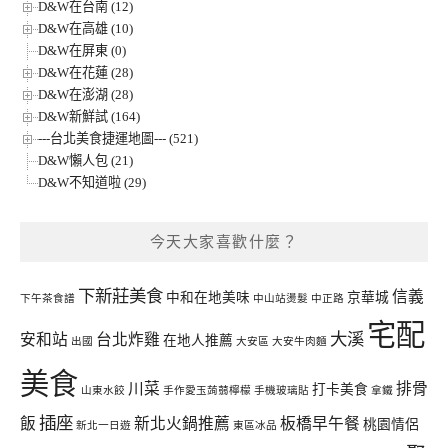
D&W在台南 (12)
D&W在高雄 (10)
D&W在屏東 (0)
D&W在花蓮 (28)
D&W在澎湖 (28)
D&W新鮮試 (164)
---台北美食捷運地圖--- (521)
D&W懶人包 (21)
D&W不知道啦 (29)
今天大家喜歡什麼？
下新莊美食
信義
中和在地美味
京華城
下午茶食譜
中山站燙髮
中正路
宅配
大溪
安和站
台北炸雞
在地人推薦
出國
大安區
大安牛肉麵
美食
川菜
排骨
打卡美食
山東水餃
手作愛玉蒟蒻檸檬
手機玻璃貼
拿鐵
插座
飯
新北火鍋推薦
板橋早午餐
桃園情侶
新北一日遊
東區冰品