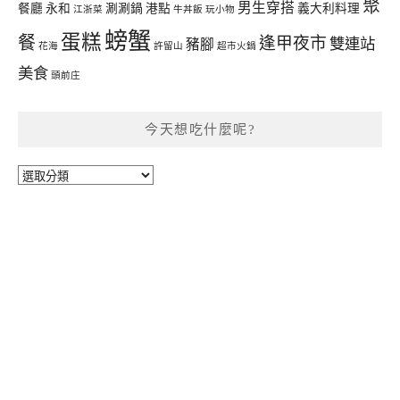
聚
男生穿搭
餐廳
永和
涮涮鍋
港點
義大利料理
江浙菜
牛丼飯
玩小物
螃蟹
蛋糕
餐
逢甲夜市
雙連站
豬腳
花海
許留山
超市火鍋
美食
頭前庄
今天想吃什麼呢?
今
天
想
吃
什
麼
呢?