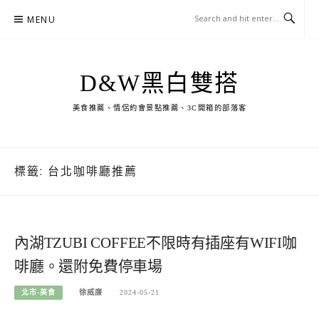
Skip
MENU
to
content
D&W黑白雙搭
美食推薦、情侶約會景點推薦、3C開箱的部落客
標籤:
台北咖啡廳推薦
內湖TZUBI COFFEE不限時有插座有WIFI咖
啡廳。還附免費停車場
北市-美食
徐威廉
2024-05-21