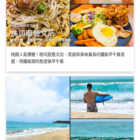
桃園人氣爆棚！桃司廚藝文店，質感與美味兼具的鐵板早午餐首
選，用鐵板燒的態度做早午餐