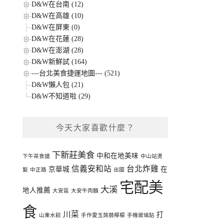
D&W在台南 (12)
D&W在高雄 (10)
D&W在屏東 (0)
D&W在花蓮 (28)
D&W在澎湖 (28)
D&W新鮮試 (164)
---台北美食捷運地圖--- (521)
D&W懶人包 (21)
D&W不知道啦 (29)
今天大家喜歡什麼？
下新莊美食
中和在地美味
下午茶食譜
中山站燙
信義安和站
台北炸雞
京華城
在
髮
中正路
出國
宅配美
大溪
地人推薦
大安區
大安牛肉麵
食
川菜
打
山東水餃
手作愛玉蒟蒻檸檬
手機玻璃貼