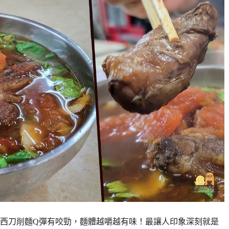
西刀削麵Q彈有咬勁，麵體越嚼越有味！最讓人印象深刻就是