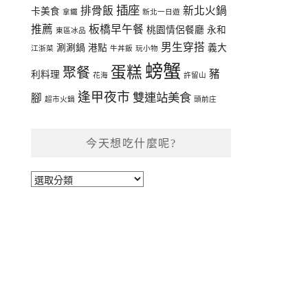
插座
排骨飯
新北火鍋
卡美食
拿鐵
新北一日遊
推薦
板橋早午餐
桃園情侶餐廳
永和
東區冰品
男生穿搭
涮涮鍋
港點
義大
江浙菜
牛丼飯
玩小物
螃蟹
蛋糕
聚餐
豬
利料理
花海
許留山
逢甲夜市
雙連站美食
腳
超市火鍋
頭前庄
今天想吃什麼呢?
今
天
想
吃
什
麼
呢?