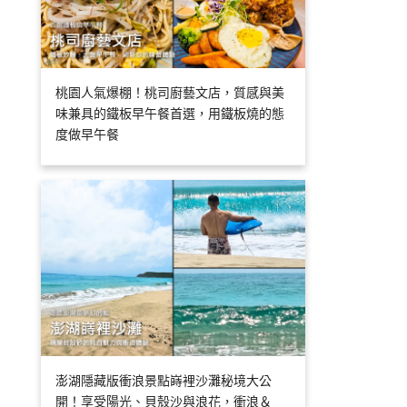
桃園人氣爆棚！桃司廚藝文店，質感與美
味兼具的鐵板早午餐首選，用鐵板燒的態
度做早午餐
澎湖隱藏版衝浪景點嵵裡沙灘秘境大公
開！享受陽光、貝殼沙與浪花，衝浪＆