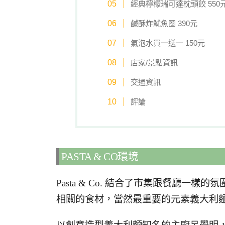
經典檸檬瑞可達枕頭餃 550
鹹酥炸魷魚圈 390元
氣泡水買一送一 150元
店家/景點資訊
交通資訊
評論
PASTA & CO環境
Pasta & Co. 結合了市集跟餐廳
相關的食材，當然最重要的元素義大利