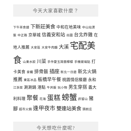
今天大家喜歡什麼？
下新莊美食
中和在地美味
下午茶食譜
中山站燙
信義安和站
台北炸雞
京華城
在
髮
中正路
出國
宅配美
大溪
地人推薦
大安區
大安牛肉麵
食
川菜
打
山東水餃
手作愛玉蒟蒻檸檬
手機玻璃貼
插座
排骨飯
新北火鍋
卡美食
拿鐵
新北一日遊
推薦
板橋早午餐
桃園情侶餐廳
永和
東區冰品
男生穿搭
涮涮鍋
港點
義大
江浙菜
牛丼飯
玩小物
螃蟹
蛋糕
聚餐
豬
利料理
花海
許留山
逢甲夜市
雙連站美食
腳
超市火鍋
頭前庄
今天想吃什麼呢?