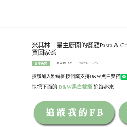
米其林二星主廚開的餐廳Pasta &
買回家煮
DWPLAY
2023-08-25
台灣美食
按讚加入粉絲團
按個讚支持D&W黑白雙搭
快把下面的
D&W黑白雙搭
追蹤起來