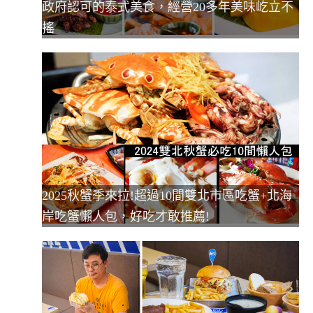
政府認可的泰式美食，經營20多年美味屹立不
搖
2025秋蟹季來拉!超過10間雙北市區吃蟹+北海
岸吃蟹懶人包，好吃才敢推薦!