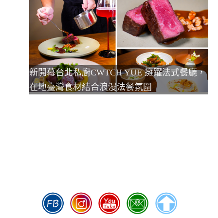
新開幕台北私廚CWTCH YUE 擁躍法式餐廳，
在地臺灣食材結合浪漫法餐氛圍