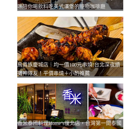
咪陪你喝飲料吃美式漢堡的寵物咖啡廳
鳥貴族慶城店｜均一價100元串燒!台北深夜續
攤神隊友！平價串燒＋小酌推薦
香米泰國料理Home’s復北店，台灣第一間泰國