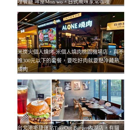
哩餐廳 哞屋Mon wo，日式風味家常咖哩
米炭火個人燒烤-米個人燒肉桃園機場店，真不
推300元以下的套餐，要吃好肉就要點冷藏熟
成肉
台北港墘捷運站TakeOut Burger內湖店，有貓