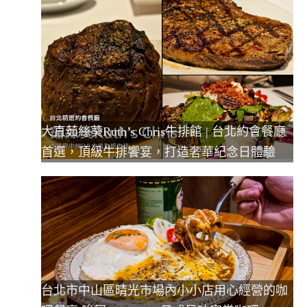
大直茹絲葵Ruth’s Chris牛排館 | 台北約會餐廳
首選，頂級牛排饗宴，打造奢華紀念日體驗
台北市中山區晴光市場內小小店用心經營的咖