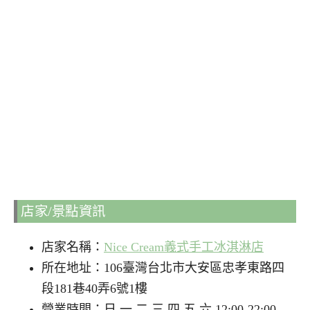
店家/景點資訊
店家名稱：
Nice Cream義式手工冰淇淋店
所在地址：106臺灣台北市大安區忠孝東路四
段181巷40弄6號1樓
營業時間：日 一 二 三 四 五 六 12:00-22:00