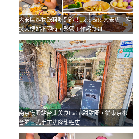
大安區炸物飲料吃到飽！Here café 大安店｜科
技大樓站不限時，聚餐工作超Chill！
南京復興站台北美食haritts甜甜圈，從東京來
台的日式手工排隊甜點店