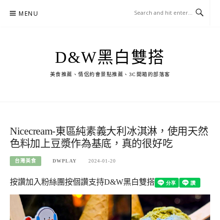
Skip
MENU
to
content
D&W黑白雙搭
美食推薦、情侶約會景點推薦、3C開箱的部落客
Nicecream-東區純素義大利冰淇淋，使用天然
色料加上豆漿作為基底，真的很好吃
台灣美食
DWPLAY
2024-01-20
按讚加入粉絲團
按個讚支持D&W黑白雙搭