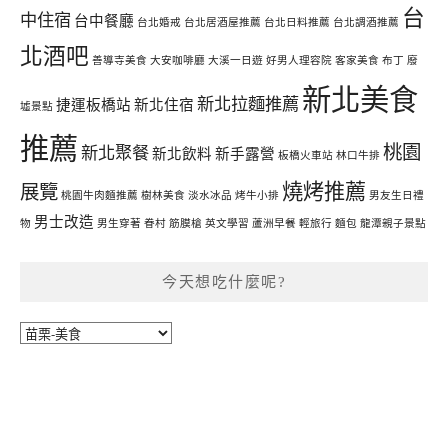
台
中住宿
台中餐廳
台北婚戒
台北居酒屋推薦
台北日料推薦
台北調酒推薦
北酒吧
善導寺美食
大安咖啡廳
大溪一日遊
好男人理容院
客家美食
布丁
廢
新北美食
新北拉麵推薦
捷運板橋站
新北住宿
墟景點
推薦
桃園
新北聚餐
新北飲料
新手露營
板橋火車站
林口牛排
燒烤推薦
展覽
桃園牛肉麵推薦
樹林美食
淡水冰品
烤牛小排
男友生日禮
男士改造
物
男生穿著
眷村
筋膜槍
英文學習
蘆洲早餐
輕旅行
麵包
龍潭親子景點
今天想吃什麼呢?
今
天
想
吃
什
麼