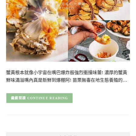
蟹黃根本就像小宇宙在嘴巴爆炸般強烈衝撞味蕾! 濃厚的蟹黃
鮮味滿溢嘴內真是新鮮到爆棚阿! 苗栗無毒在地生態養殖的…
CONTINUE READING