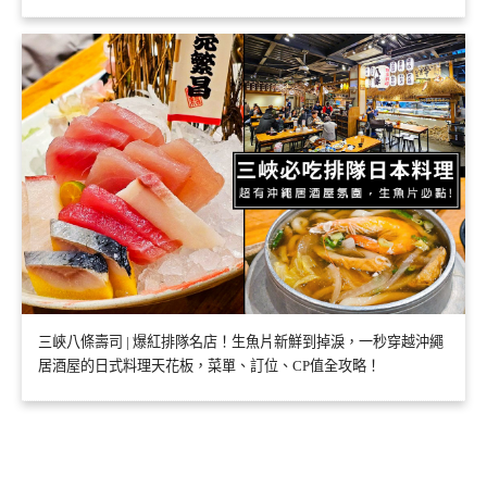
三峽八條壽司 | 爆紅排隊名店！生魚片新鮮到掉淚，一秒穿越沖繩
居酒屋的日式料理天花板，菜單、訂位、CP值全攻略！