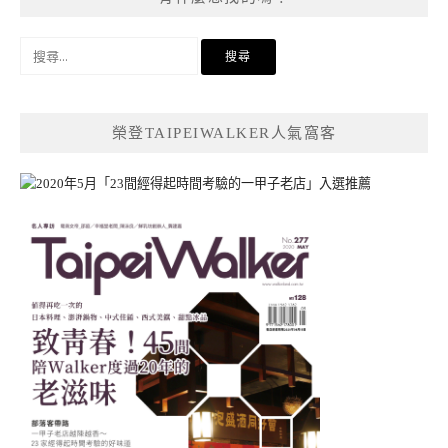
搜
尋
關
鍵
榮登TAIPEIWALKER人氣窩客
字: