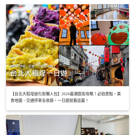
【台北大稻埕迪化街懶人包】2026最潮逛街攻略！必拍景點、美
食地圖、交通停車全收錄，一日遊就看這篇！