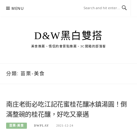
Skip
MENU
to
content
D&W黑白雙搭
美食推薦、情侶約會景點推薦、3C開箱的部落客
分類:
苗栗-美食
南庄老街必吃江記花蜜桂花釀冰鎮湯圓！倒
滿整碗的桂花釀，好吃又豪邁
苗栗-美食
DWPLAY
2021-12-24