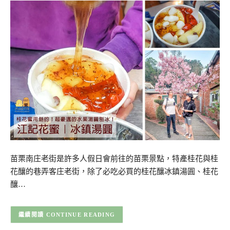
苗栗南庄老街是許多人假日會前往的苗栗景點，特產桂花與桂
花釀的巷弄客庄老街，除了必吃必買的桂花釀冰鎮湯圓、桂花
釀…
CONTINUE READING