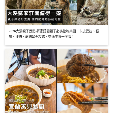
2026大溪親子景點-蘇家莊園親子必訪動物樂園：卡皮巴拉、狐
獴、狸貓、龍貓鼠全攻略，交通美食一次看！