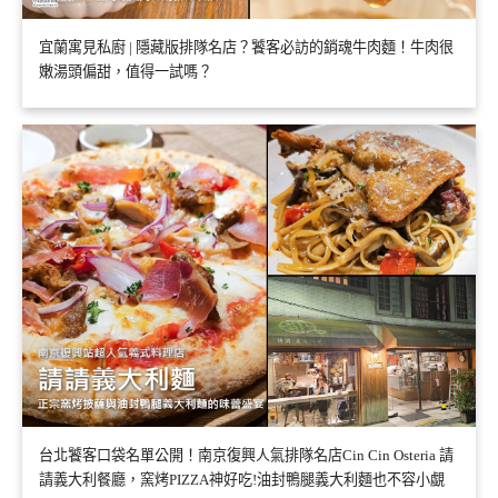
宜蘭寓見私廚 | 隱藏版排隊名店？饕客必訪的銷魂牛肉麵！牛肉很
嫩湯頭偏甜，值得一試嗎？
台北饕客口袋名單公開！南京復興人氣排隊名店Cin Cin Osteria 請
請義大利餐廳，窯烤PIZZA神好吃!油封鴨腿義大利麵也不容小覷