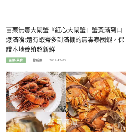
苗栗無毒大閘蟹『紅心大閘蟹』蟹黃滿到口
爆滿嘴!還有蝦膏多到滿棚的無毒泰國蝦，保
證本地養殖超新鮮
苗栗-美食
徐威廉
2017-12-03