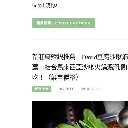
每次出現約2…
CONTINUE READING
新莊麻辣鍋推薦！David豆腐沙
薦。結合馬來西亞沙嗲火鍋溫潤順
吃！（菜單價格）
DWPLAY
2018-09-14
新北-美食