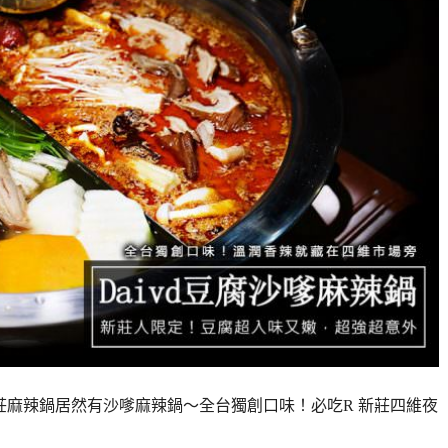
新莊麻辣鍋居然有沙嗲麻辣鍋～全台獨創口味！必吃R 新莊四維夜