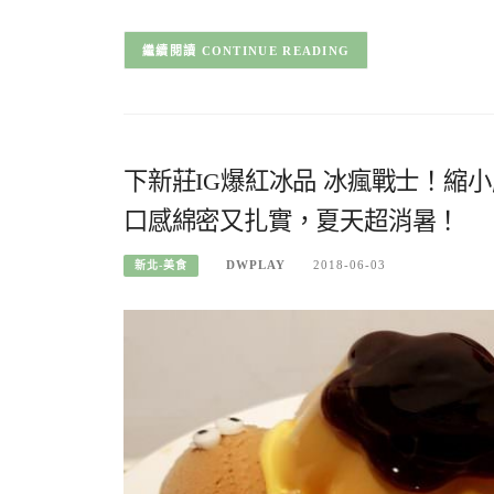
CONTINUE READING
下新莊IG爆紅冰品 冰瘋戰士！縮
口感綿密又扎實，夏天超消暑！
DWPLAY
2018-06-03
新北-美食