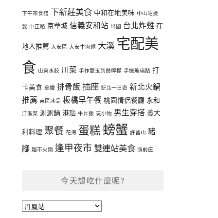
下新莊美食
中和在地美味
下午茶食譜
中山站燙
信義安和站
台北炸雞
京華城
在
髮
中正路
出國
宅配美
大溪
地人推薦
大安區
大安牛肉麵
食
川菜
打
山東水餃
手作愛玉蒟蒻檸檬
手機玻璃貼
插座
排骨飯
新北火鍋
卡美食
拿鐵
新北一日遊
推薦
板橋早午餐
桃園情侶餐廳
永和
東區冰品
男生穿搭
涮涮鍋
港點
義大
江浙菜
牛丼飯
玩小物
螃蟹
蛋糕
聚餐
豬
利料理
花海
許留山
逢甲夜市
雙連站美食
腳
超市火鍋
頭前庄
今天想吃什麼呢?
今
天