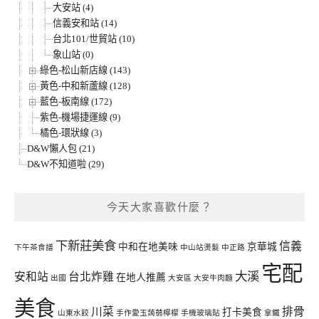
大安站 (4)
信義安和站 (14)
台北101/世貿站 (10)
象山站 (0)
綠色-松山新店線 (143)
黃色-中和新蘆線 (128)
藍色-板南線 (172)
紫色-機場捷運線 (9)
橘色-環狀線 (3)
D&W懶人包 (21)
D&W不知道啦 (29)
今天大家喜歡什麼？
下新莊美食
信義
中和在地美味
京華城
下午茶食譜
中山站燙髮
中正路
宅配
大溪
安和站
台北炸雞
在地人推薦
出國
大安區
大安牛肉麵
美食
川菜
排骨
打卡美食
山東水餃
手作愛玉蒟蒻檸檬
手機玻璃貼
拿鐵