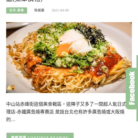
北市-美食
徐威廉
2021-04-09
中山站赤峰街這個美食戰區，這陣子又多了一間超人氣日式料
理店-赤鐵廣島燒專賣店 是說台北也有許多廣島燒或大阪燒
的…
CONTINUE READING