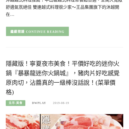
沐越越式料理推薦！中山區越式料理聚餐超合適，空間大寬敞
舒適氣氛絕佳 雙連越式料理很少家～王品集團旗下的沐越開
在…
CONTINUE READING
隱藏版！寧夏夜市美食！平價好吃的迷你火
鍋『暴暴龍迷你火鍋城』，豬肉片好吃感覺
原肉切，沾醬真的一級棒沒話說！(菜單價
格)
北市-美食
DWPLAY
2019-08-19