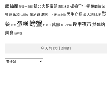
插座
飯
新北火鍋推薦
板橋早午餐
桃園情侶
新北一日遊
東區冰品
聚
男生穿搭
餐廳
永和
涮涮鍋
港點
義大利料理
江浙菜
牛丼飯
玩小物
螃蟹
蛋糕
餐
逢甲夜市
雙連站
豬腳
花海
許留山
超市火鍋
美食
頭前庄
今天想吃什麼呢?
今
天
想
吃
什
麼
呢?