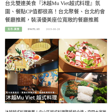
台北雙連美食『沐越Mu Viet越式料理』氛
圍、餐點CP值都很高！台北聚餐、台北約會
餐廳推薦，裝潢優美座位寬敞的餐廳推薦
北市-美食
DWPLAY
2019-08-28