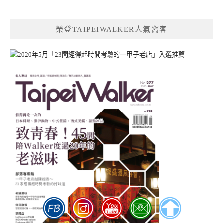
關
鍵
榮登TAIPEIWALKER人氣窩客
字: