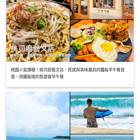
桃園人氣爆棚！桃司廚藝文店，質感與美味兼具的鐵板早午餐首
選，用鐵板燒的態度做早午餐