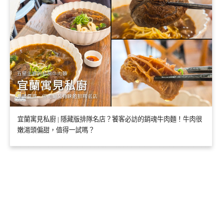
宜蘭寓見私廚 | 隱藏版排隊名店？饕客必訪的銷魂牛肉麵！牛肉很
嫩湯頭偏甜，值得一試嗎？