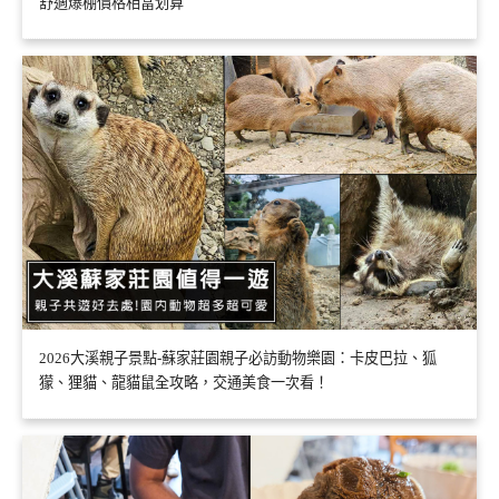
舒適爆棚價格相當划算
2026大溪親子景點-蘇家莊園親子必訪動物樂園：卡皮巴拉、狐
獴、狸貓、龍貓鼠全攻略，交通美食一次看！