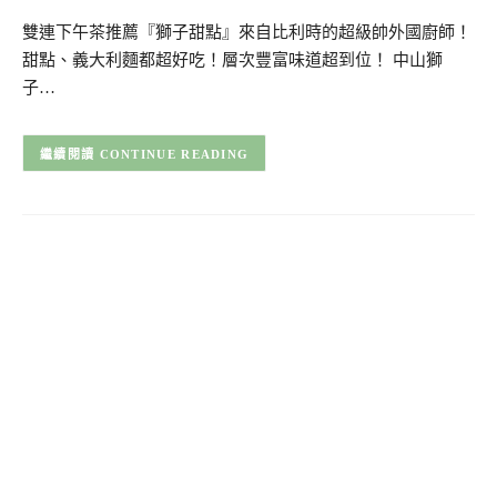
雙連下午茶推薦『獅子甜點』來自比利時的超級帥外國廚師！
甜點、義大利麵都超好吃！層次豐富味道超到位！ 中山獅
子…
CONTINUE READING