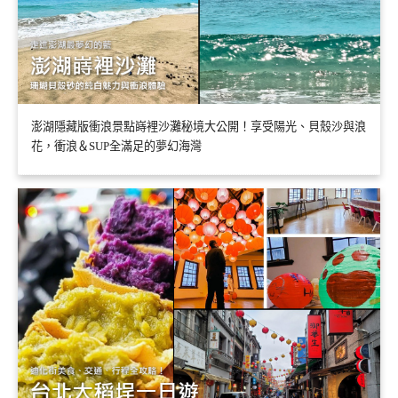
澎湖隱藏版衝浪景點嵵裡沙灘秘境大公開！享受陽光、貝殼沙與浪
花，衝浪＆SUP全滿足的夢幻海灣