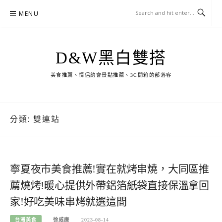
Skip
MENU
to
content
D&W黑白雙搭
美食推薦、情侶約會景點推薦、3C開箱的部落客
分類:
雙連站
寧夏夜市美食推薦!實在就烤串燒，大同區推
薦燒烤!暖心提供外帶鋁箔紙袋直接保溫拿回
家!好吃美味串烤就選這間
台灣美食
徐威廉
2023-08-14