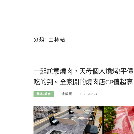
分類:
士林站
一起尬意燒肉，天母個人燒烤!平價
吃的到。全家開的燒肉店CP值超高
徐威廉
2023-08-31
北市-美食