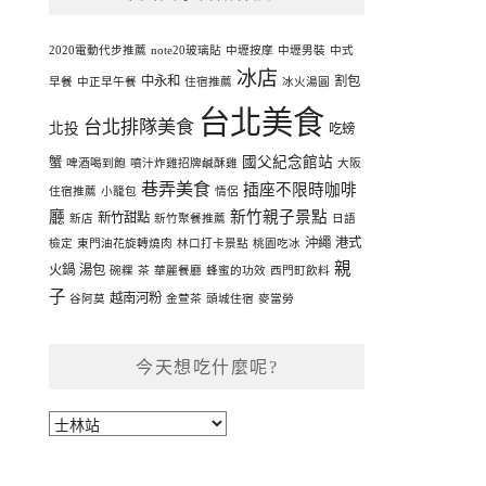
2020電動代步推薦
note20玻璃貼
中壢按摩
中壢男裝
中式
冰店
中永和
割包
早餐
中正早午餐
住宿推薦
冰火湯圓
台北美食
台北排隊美食
北投
吃螃
國父紀念館站
蟹
啤酒喝到飽
噴汁炸雞招牌鹹酥雞
大阪
巷弄美食
插座不限時咖啡
住宿推薦
小籠包
情侶
廳
新竹親子景點
新竹甜點
新店
新竹聚餐推薦
日語
沖繩
港式
檢定
東門油花旋轉燒肉
林口打卡景點
桃園吃冰
親
火鍋
湯包
碗粿
茶
華麗餐廳
蜂蜜的功效
西門町飲料
子
越南河粉
谷阿莫
金萱茶
頭城住宿
麥當勞
今天想吃什麼呢?
今
天
想