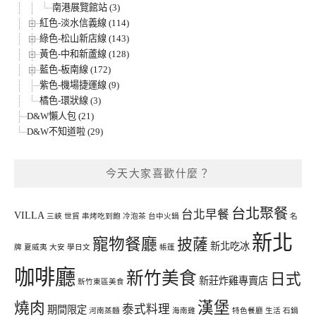
南港展覽館站 (3)
紅色-淡水信義線 (114)
綠色-松山新店線 (143)
黃色-中和新蘆線 (128)
藍色-板南線 (172)
紫色-機場捷運線 (9)
橘色-環狀線 (3)
D&W懶人包 (21)
D&W不知道啦 (29)
今天大家喜歡什麼？
台北聚餐
台北早餐
VILLA
三峽
世貿
串烤吃到飽
冷泡茶
台中火鍋
名
新北
寵物餐廳
披薩
新北吃冰
牌
夏威夷
大安
學日文
帳篷
咖啡廳
新竹美食
日式
新莊炸雞專賣店
新竹東區美食
漢堡
燒肉
泰式料理
期間限定
河南蒸麵
海南雞
特色餐廳
生活
石鍋