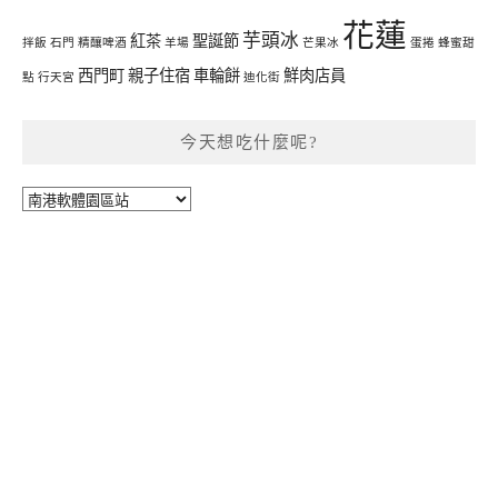
花蓮
芋頭冰
紅茶
聖誕節
拌飯
石門
精釀啤酒
羊場
芒果冰
蛋捲
蜂蜜甜
西門町
親子住宿
車輪餅
鮮肉店員
點
行天宮
迪化街
今天想吃什麼呢?
今
天
想
吃
什
麼
呢?