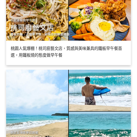
桃園人氣爆棚！桃司廚藝文店，質感與美味兼具的鐵板早午餐首
選，用鐵板燒的態度做早午餐