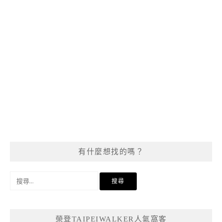
有什麼想找的嗎？
搜
尋
關
鍵
榮登TAIPEIWALKER人氣窩客
字: