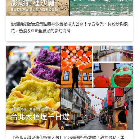
澎湖隱藏版衝浪景點嵵裡沙灘秘境大公開！享受陽光、貝殼沙與浪
花，衝浪＆SUP全滿足的夢幻海灣
【台北大稻埕迪化街懶人包】2026最潮逛街攻略！必拍景點、美