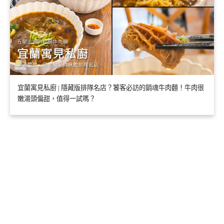
宜蘭寓見私廚 | 隱藏版排隊名店？饕客必訪的銷魂牛肉麵！牛肉很
嫩湯頭偏甜，值得一試嗎？