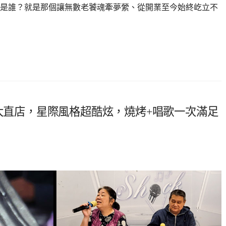
是誰？就是那個讓無數老饕魂牽夢縈、從開業至今始終屹立不
肉大直店，星際風格超酷炫，燒烤+唱歌一次滿足