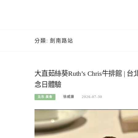
分類:
劍南路站
大直茹絲葵Ruth’s Chris牛排
念日體驗
徐威廉
2026-07-30
北市-美食