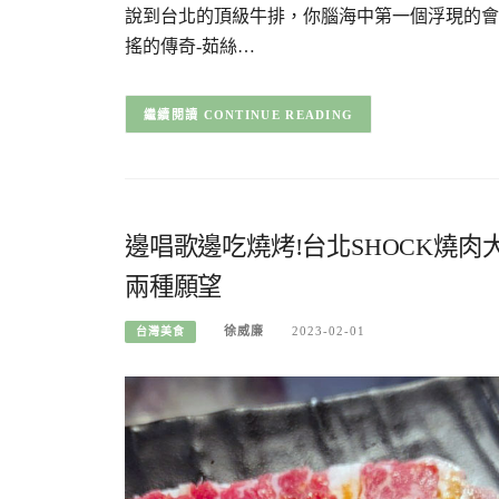
說到台北的頂級牛排，你腦海中第一個浮現的會
搖的傳奇-茹絲…
CONTINUE READING
邊唱歌邊吃燒烤!台北SHOCK燒
兩種願望
徐威廉
2023-02-01
台灣美食