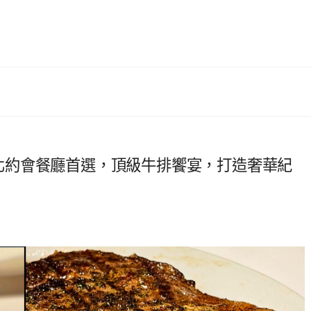
館 | 台北約會餐廳首選，頂級牛排饗宴，打造奢華紀