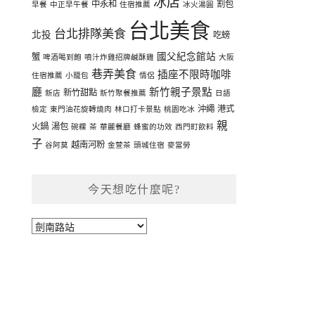
冰店
中永和
割包
早餐
中正早午餐
住宿推薦
冰火湯圓
台北美食
台北排隊美食
北投
吃螃
國父紀念館站
蟹
啤酒喝到飽
噴汁炸雞招牌鹹酥雞
大阪
巷弄美食
插座不限時咖啡
住宿推薦
小籠包
情侶
廳
新竹親子景點
新竹甜點
新店
新竹聚餐推薦
日語
沖繩
港式
檢定
東門油花旋轉燒肉
林口打卡景點
桃園吃冰
親
火鍋
湯包
碗粿
茶
華麗餐廳
蜂蜜的功效
西門町飲料
子
越南河粉
谷阿莫
金萱茶
頭城住宿
麥當勞
今天想吃什麼呢?
今
天
想
吃
什
麼