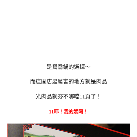
是鴛鴦鍋的選擇～
而這間店最厲害的地方就是肉品
光肉品就夯不啷噹11頁了！
11耶！我的媽阿！