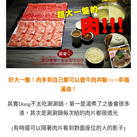
好大一盤！肉多到自己都可以做牛肉丼飯>///<幸福
滿溢！
其實Dong不太吃涮涮鍋，第一是湯煮了之後會很多
渣，其次是涮涮鍋每次給的肉片都很透光
(有時還可以隔著肉片看到對面座位的人的影子)