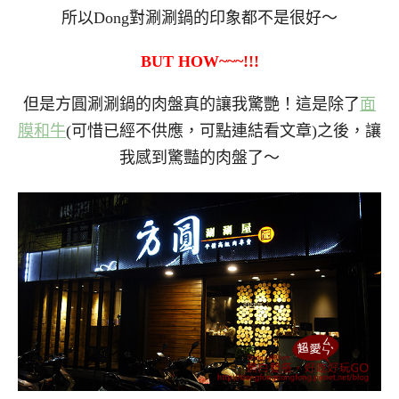
所以Dong對涮涮鍋的印象都不是很好～
BUT HOW~~~!!!
但是方圓涮涮鍋的肉盤真的讓我驚艷！這是除了
面
膜和牛
(可惜已經不供應，可點連結看文章)之後，讓
我感到驚豔的肉盤了～