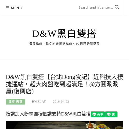
Skip
MENU
to
content
D&W黑白雙搭
美食推薦、情侶約會景點推薦、3C開箱的部落客
D&W黑白雙搭【台北Dong食記】近科技大樓
捷運站，超大肉盤吃到超滿足！@方圓涮涮
屋(復興店)
北市-美食
DWPLAY
2016-04-02
按讚加入粉絲團
按個讚支持D&W黑白雙搭